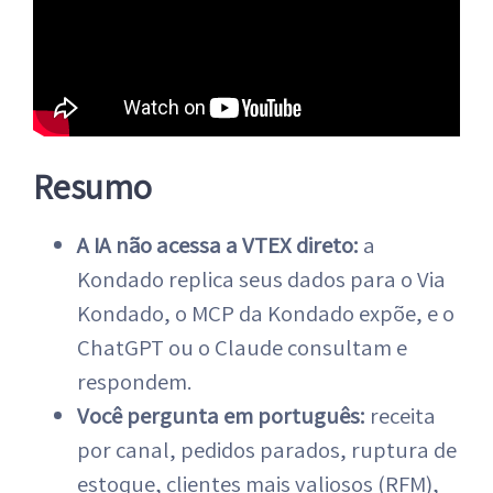
Resumo
A IA não acessa a VTEX direto:
a
Kondado replica seus dados para o Via
Kondado, o MCP da Kondado expõe, e o
ChatGPT ou o Claude consultam e
respondem.
Você pergunta em português:
receita
por canal, pedidos parados, ruptura de
estoque, clientes mais valiosos (RFM),