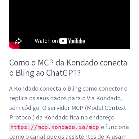
Como o MCP da Kondado conecta
o Bling ao ChatGPT?
A Kondado conecta o Bling como conector e
replica os seus dados para o Via Kondado,
sem código. O servidor MCP (Model Context
Protocol) da Kondado fica no endereço
e funciona
https://mcp.kondado.io/mcp
como o canal que os assistentes de IA usam