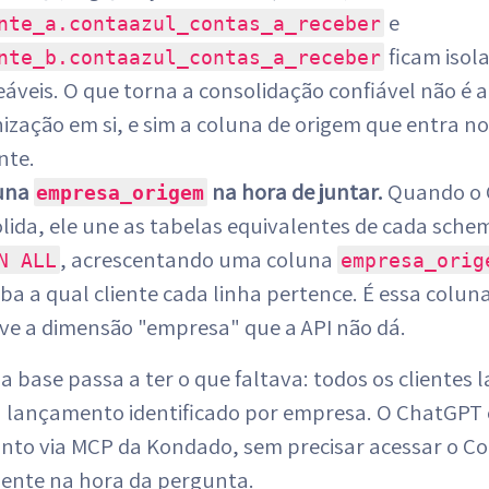
e
nte_a.contaazul_contas_a_receber
ficam isol
nte_b.contaazul_contas_a_receber
eáveis. O que torna a consolidação confiável não é 
ização em si, e sim a coluna de origem que entra n
nte.
luna
na hora de juntar.
Quando o
empresa_origem
lida, ele une as tabelas equivalentes de cada sch
, acrescentando uma coluna
N ALL
empresa_orig
ba a qual cliente cada linha pertence. É essa colun
ve a dimensão "empresa" que a API não dá.
, a base passa a ter o que faltava: todos os clientes 
a lançamento identificado por empresa. O ChatGPT
unto via MCP da Kondado, sem precisar acessar o Co
iente na hora da pergunta.