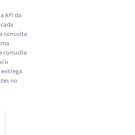
 a API da
 cada
a consulta
 uma
a consulta
aí o
 entrega
ntes no