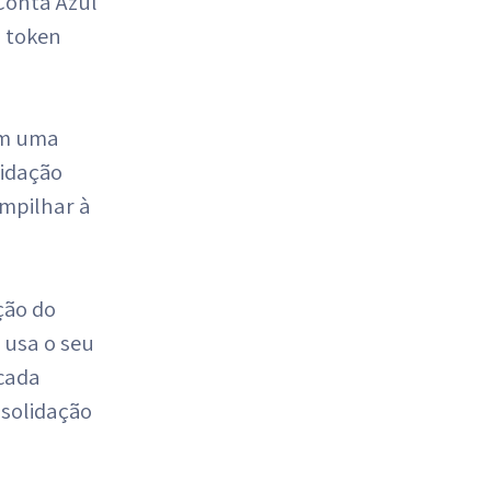
Conta Azul
m token
em uma
lidação
empilhar à
ção do
 usa o seu
 cada
nsolidação