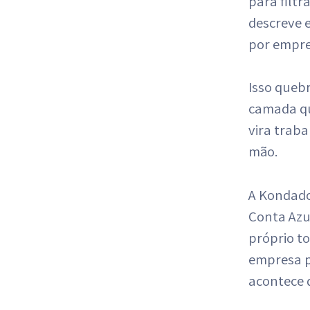
para filt
descreve e
por empre
Isso queb
camada qu
vira traba
mão.
A Kondado 
Conta Azu
próprio t
empresa pa
acontece 