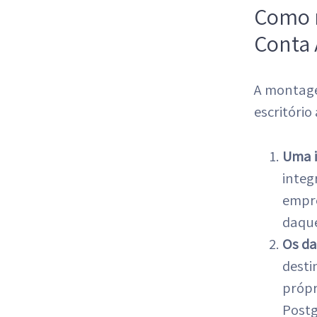
Como 
Conta 
A montagem
escritório
Uma i
integ
empre
daque
Os da
desti
própr
Postg