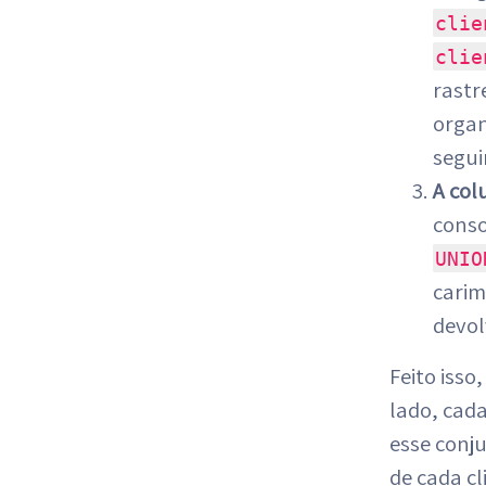
clie
clie
rastr
organ
segui
A co
conso
UNIO
carim
devol
Feito isso
lado, cad
esse conj
de cada cl