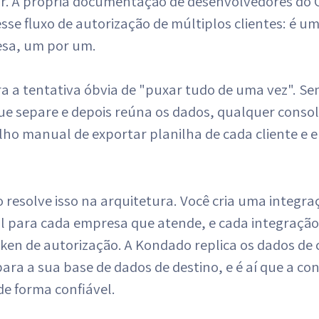
rar. A própria documentação de desenvolvedores do 
sse fluxo de autorização de múltiplos clientes: é u
sa, um por um.
ra a tentativa óbvia de "puxar tudo de uma vez". S
e separe e depois reúna os dados, qualquer conso
lho manual de exportar planilha de cada cliente e 
resolve isso na arquitetura. Você cria uma integra
l para cada empresa que atende, e cada integração
oken de autorização. A Kondado replica os dados de
ra a sua base de dados de destino, e é aí que a co
de forma confiável.