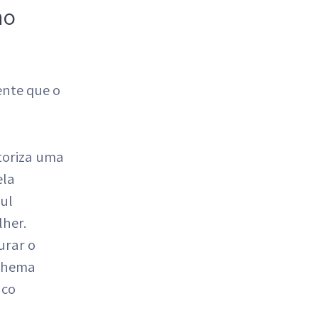
no
ente que o
toriza uma
ela
ul
lher.
urar o
schema
nco