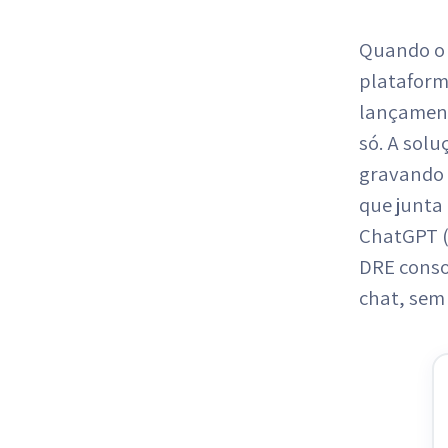
Quando o s
plataform
lançament
só. A sol
gravando 
que junta
ChatGPT (
DRE conso
chat, sem