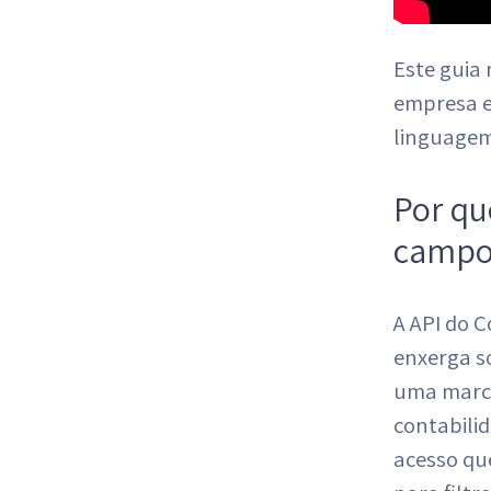
Este guia 
empresa e
linguagem
Por qu
campo
A API do 
enxerga s
uma marca
contabilid
acesso qu