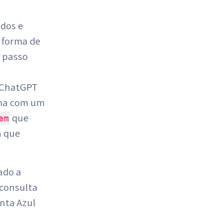
ados e
a forma de
o passo
 ChatGPT
ema com um
que
em
a que
lado a
 consulta
nta Azul