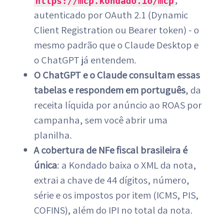
https://mcp.kondado.io/mcp
autenticado por OAuth 2.1 (Dynamic
Client Registration ou Bearer token) - o
mesmo padrão que o Claude Desktop e
o ChatGPT já entendem.
O ChatGPT e o Claude consultam essas
tabelas e respondem em português
, da
receita líquida por anúncio ao ROAS por
campanha, sem você abrir uma
planilha.
A cobertura de NFe fiscal brasileira é
única
: a Kondado baixa o XML da nota,
extrai a chave de 44 dígitos, número,
série e os impostos por item (ICMS, PIS,
COFINS), além do IPI no total da nota.