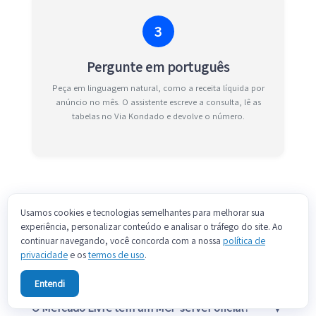
3
Pergunte em português
Peça em linguagem natural, como a receita líquida por
anúncio no mês. O assistente escreve a consulta, lê as
tabelas no Via Kondado e devolve o número.
Usamos cookies e tecnologias semelhantes para melhorar sua
experiência, personalizar conteúdo e analisar o tráfego do site. Ao
Perguntas frequentes
continuar navegando, você concorda com a nossa
política de
privacidade
e os
termos de uso
.
Entendi
▼
O Mercado Livre tem um MCP server oficial?