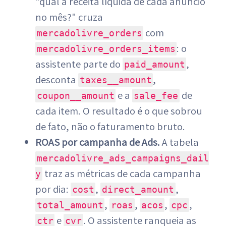
"qual a receita líquida de cada anúncio
no mês?" cruza
com
mercadolivre_orders
: o
mercadolivre_orders_items
assistente parte do
,
paid_amount
desconta
,
taxes__amount
e a
de
coupon__amount
sale_fee
cada item. O resultado é o que sobrou
de fato, não o faturamento bruto.
ROAS por campanha de Ads.
A tabela
mercadolivre_ads_campaigns_dail
traz as métricas de cada campanha
y
por dia:
,
,
cost
direct_amount
,
,
,
,
total_amount
roas
acos
cpc
e
. O assistente ranqueia as
ctr
cvr