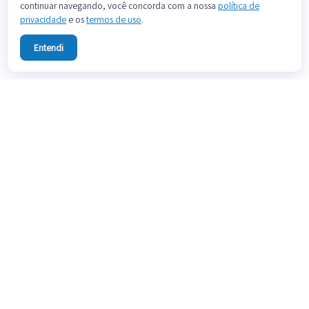
continuar navegando, você concorda com a nossa
política de
privacidade
e os
termos de uso
.
Entendi
Sobre
Fale conosco
Preços
Blog
Documentação
Termos de uso
Política de privacidade
Teste grátis
Teste grátis por 14 dias, sem cartão de crédito