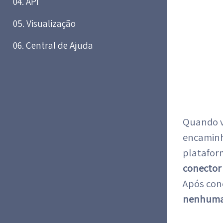
04. API
05. Visualização
06. Central de Ajuda
Quando vo
encaminh
platafor
conector
Após con
nenhuma