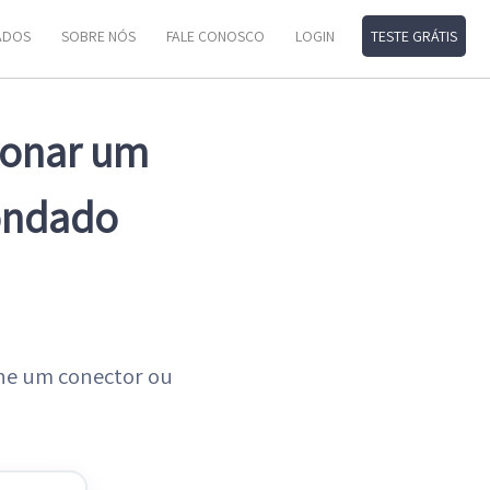
ADOS
SOBRE NÓS
FALE CONOSCO
LOGIN
TESTE GRÁTIS
cionar um
Kondado
one um conector ou