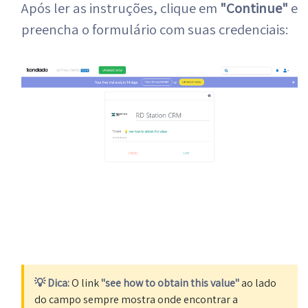
Após ler as instruções, clique em
"Continue"
e
preencha o formulário com suas credenciais:
💡 Dica:
O link
"see how to obtain this value"
ao lado
do campo sempre mostra onde encontrar a