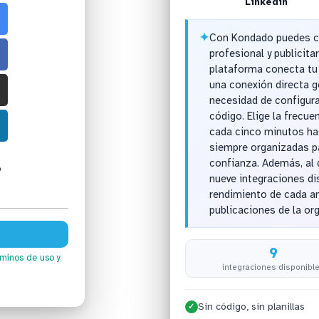
Linkedin
✦
Con Kondado puedes cen
profesional y publicita
plataforma conecta tu
una conexión directa g
necesidad de configura
código. Elige la frecu
cada cinco minutos has
siempre organizadas p
confianza. Además, al
o
nueve integraciones di
rendimiento de cada an
publicaciones de la or
9
rminos de uso
y
integraciones disponibl
Sin código, sin planillas
✓