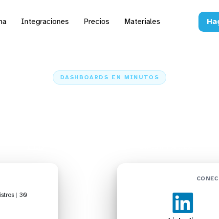
na
Integraciones
Precios
Materiales
Ha
DASHBOARDS EN MINUTOS
inkedin a Airtable: Da
Minutos
Inicio
Conectores
Linkedin
Linkedin + Airtable
CONEC
stros | 30