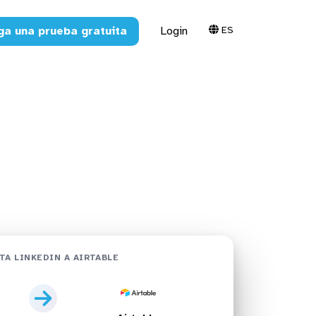
ES
ga una prueba gratuita
Login
shboards en
TA LINKEDIN A AIRTABLE