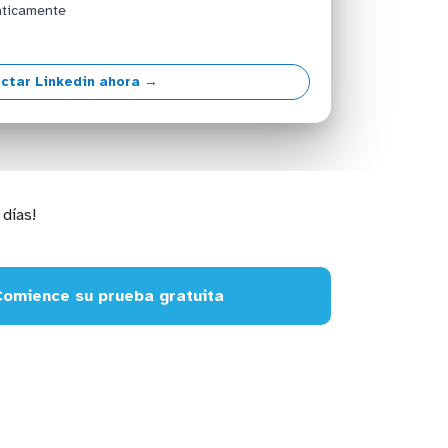
áticamente
ctar Linkedin ahora →
días!
Comience su prueba gratuita