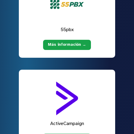
55pbx
Más información →
ActiveCampaign