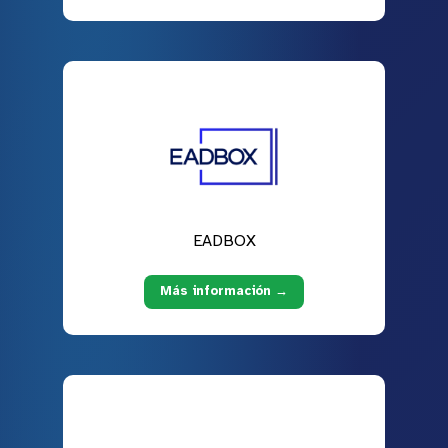
EADBOX
Más información →