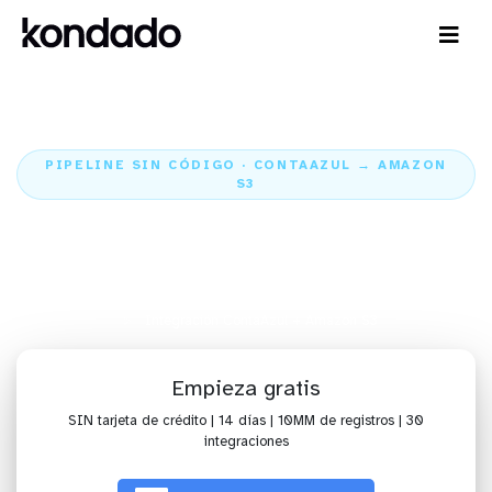
PIPELINE SIN CÓDIGO · CONTAAZUL → AMAZON
S3
Envía datos de ContaAzul para
Amazon S3
Inicio
Conectores
ContaAzul
Integración ContaAzul + Amazon S3
Empieza gratis
SIN tarjeta de crédito | 14 días | 10MM de registros | 30
integraciones