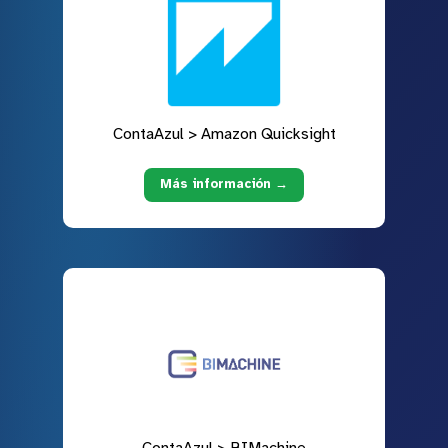
ContaAzul > Amazon Quicksight
Más información →
ContaAzul > BIMachine