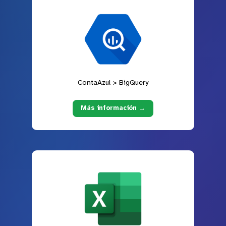
ContaAzul > BigQuery
Más información →