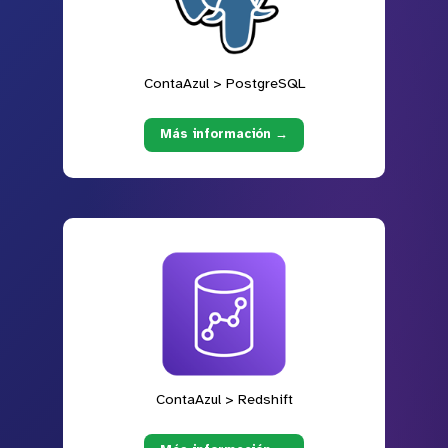
ContaAzul > PostgreSQL
Más información →
ContaAzul > Redshift