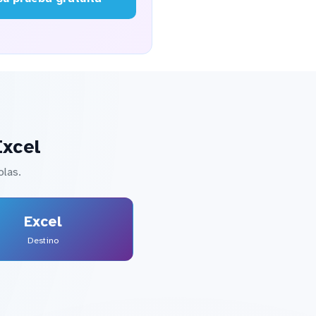
Excel
olas.
Excel
Destino