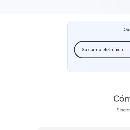
¡Ob
Cóm
Sincro