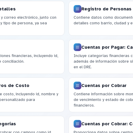
etalles
Registro de Personas
 correo electrónico, junto con
Contiene datos como documento, 
 y tipo de persona, ya sea
detalles como barrio, ciudad y 
Cuentas por Pagar: Ca
ones financieras, incluyendo id,
Incluye categorías financieras 
 conciliación.
además de información sobre s
en el DRE.
ros de Costo
Cuentas por Cobrar
 costo, incluyendo id, nombre y
Contiene información sobre mont
 personalizado para
de vencimiento y estado de cobr
financieros.
egorías
Cuentas por Cobrar: 
 cobrar con campos como id,
Proporciona datos sobre centro