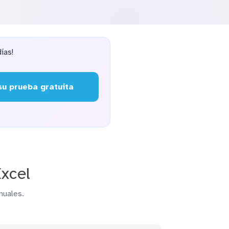
ías!
u prueba gratuita
xcel
nuales.