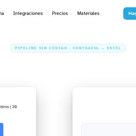
na
Integraciones
Precios
Materiales
Ha
PIPELINE SIN CÓDIGO · CONTAAZUL → EXCEL
datos de ContaAzul par
Inicio
Conectores
ContaAzul
Integración ContaAzul + Excel
stros | 30