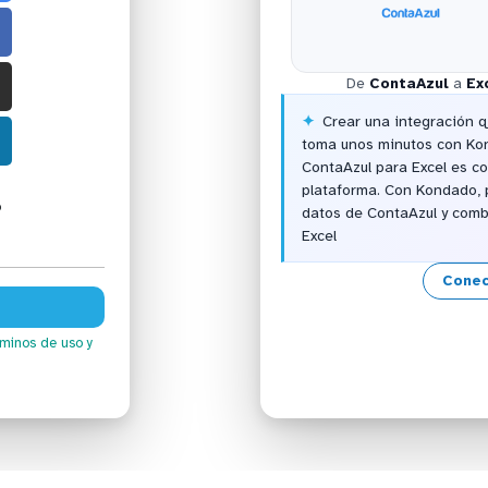
De
ContaAzul
a
Ex
Crear una integración q
toma unos minutos con Ko
ContaAzul para Excel es c
plataforma. Con Kondado, 
o
datos de ContaAzul y combi
Excel
Conec
rminos de uso
y