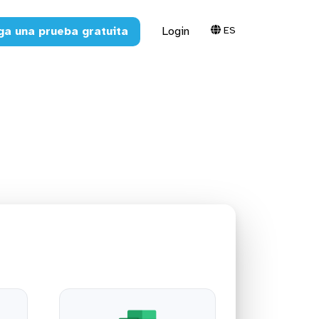
ES
ga una prueba gratuita
Login
a Excel