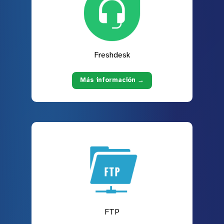
Freshdesk
Más información →
FTP