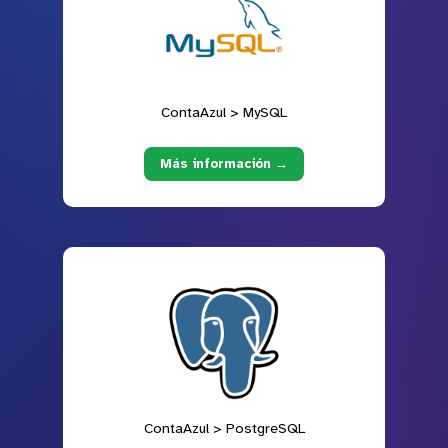
ContaAzul > MySQL
Más información →
ContaAzul > PostgreSQL