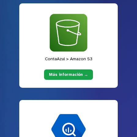
ContaAzul > Amazon S3
Más información →