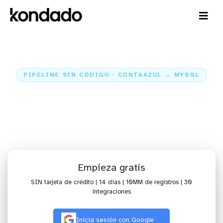
PIPELINE SIN CÓDIGO · CONTAAZUL → MYSQL
Envía datos de ContaAzul para
MySQL
Inicio
Conectores
ContaAzul
Integración ContaAzul + MySQL
Empieza gratis
SIN tarjeta de crédito | 14 días | 10MM de registros | 30
integraciones
Inicia sesión con Google