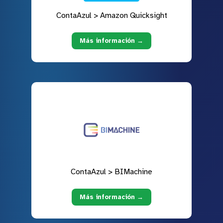
ContaAzul > Amazon Quicksight
Más información →
ContaAzul > BIMachine
Más información →