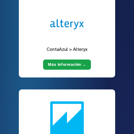
ContaAzul > Alteryx
Más información →