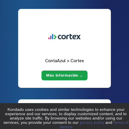
ContaAzul > Cortex
Más información →