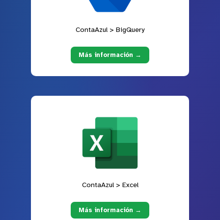
ContaAzul > BigQuery
Más información →
ContaAzul > Excel
Más información →