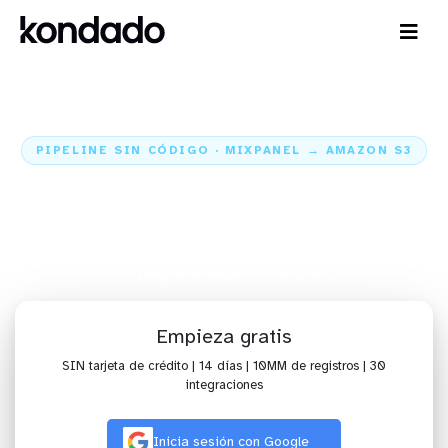
PIPELINE SIN CÓDIGO · MIXPANEL → AMAZON S3
Envía datos de Mixpanel para
Amazon S3
Inicio
Conectores
Mixpanel
Integración Mixpanel + Amazon S3
Empieza gratis
SIN tarjeta de crédito | 14 días | 10MM de registros | 30
integraciones
Inicia sesión con Google