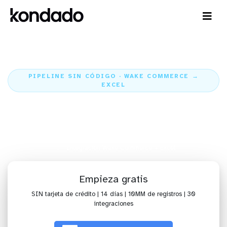
PIPELINE SIN CÓDIGO · WAKE COMMERCE →
EXCEL
Envía datos de Wake Commerce
para Excel
Inicio
Conectores
Wake Commerce
Integración Wake Commerce + Excel
Empieza gratis
SIN tarjeta de crédito | 14 días | 10MM de registros | 30
integraciones