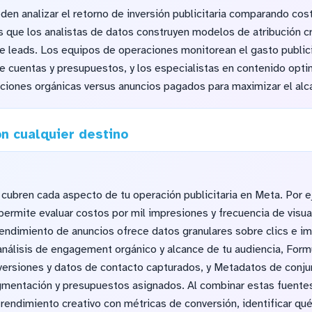
en analizar el retorno de inversión publicitaria comparando cos
 que los analistas de datos construyen modelos de atribución c
e leads. Los equipos de operaciones monitorean el gasto publici
 cuentas y presupuestos, y los especialistas en contenido optim
ciones orgánicas versus anuncios pagados para maximizar el alca
n cualquier destino
cubren cada aspecto de tu operación publicitaria en Meta. Por e
rmite evaluar costos por mil impresiones y frecuencia de visual
ndimiento de anuncios ofrece datos granulares sobre clics e im
 análisis de engagement orgánico y alcance de tu audiencia, Form
versiones y datos de contacto capturados, y Metadatos de conj
gmentación y presupuestos asignados. Al combinar estas fuentes
 rendimiento creativo con métricas de conversión, identificar qu