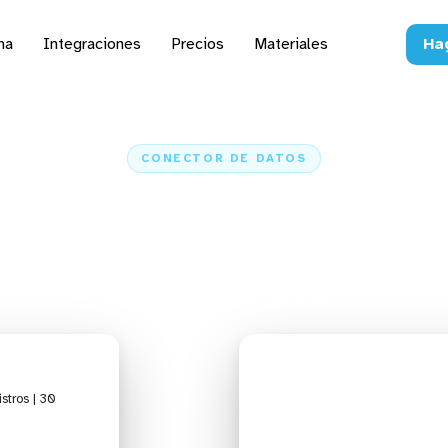
na
Integraciones
Precios
Materiales
Ha
CONECTOR DE DATOS
 datos de Meta Ads a IA,
hojas de cálculo y ETL
Inicio
Conectores
Meta Ads
stros | 30