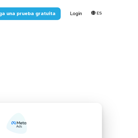
ES
ga una prueba gratuita
Login
 reportes,