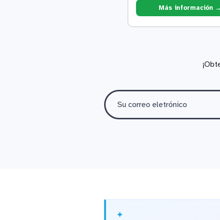
Más información 
¡Obt