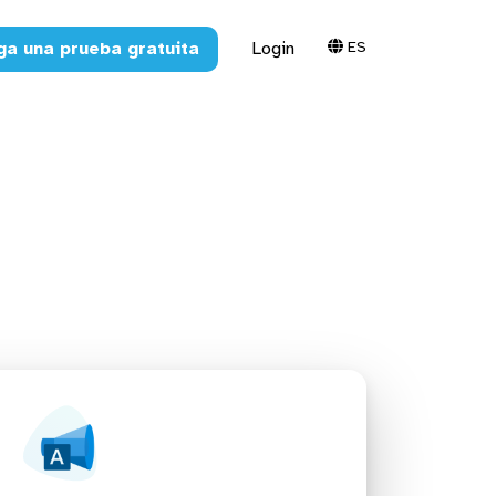
ES
ga una prueba gratuita
Login
ds a IA,
y ETL