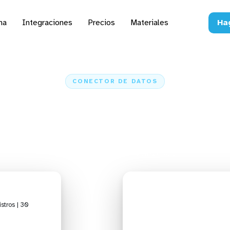
na
Integraciones
Precios
Materiales
Ha
CONECTOR DE DATOS
os datos de Microsoft A
rtes, hojas de cálculo 
Inicio
Conectores
Microsoft Ads
stros | 30