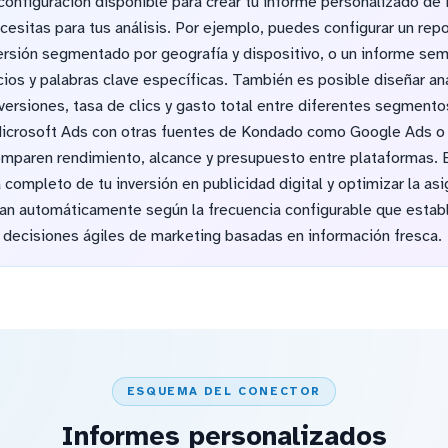
configuración disponible para crear tu informe personalizado de 
esitas para tus análisis. Por ejemplo, puedes configurar un repo
rsión segmentado por geografía y dispositivo, o un informe sem
cios y palabras clave específicas. También es posible diseñar an
rsiones, tasa de clics y gasto total entre diferentes segmento
icrosoft Ads con otras fuentes de Kondado como Google Ads o M
comparen rendimiento, alcance y presupuesto entre plataformas. E
 completo de tu inversión en publicidad digital y optimizar la as
zan automáticamente según la frecuencia configurable que esta
decisiones ágiles de marketing basadas en información fresca.
ESQUEMA DEL CONECTOR
Informes personalizados