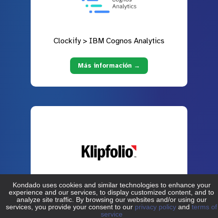
Clockify > IBM Cognos Analytics
Más información →
Clockify > Klipfolio