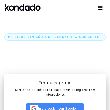
PIPELINE SIN CÓDIGO · CLOCKIFY → SQL SERVER
Envía datos de Clockify para SQL
Server
Inicio
Conectores
Clockify
Integración Clockify + SQL Server
Empieza gratis
SIN tarjeta de crédito | 14 días | 10MM de registros | 30
integraciones
Inicia sesión con Google