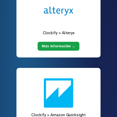
Clockify > Alteryx
Más información →
Clockify > Amazon Quicksight