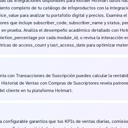
as las integraciones disponibles para extraer Hotmart datos hac
miento completo de tu catálogo de infoproductos con la integra
ce_value para analizar tu portafolio digital y precios. Examina
tores que incluye subscriber_code, subscriber_name y status, p
 o en prueba. Analiza el desempeño académico detallado con Hot
letion_percentage por cada module_id, o revisa la interacción 
ricas de access_count y last_access_date para optimizar mater
ta con Transacciones de Suscripción puedes calcular la rentabil
r Historial de Ventas con Compras de Suscriptores revela patrone
 del cliente en tu plataforma Hotmart.
ia configurable garantiza que tus KPIs de ventas diarias, comisi