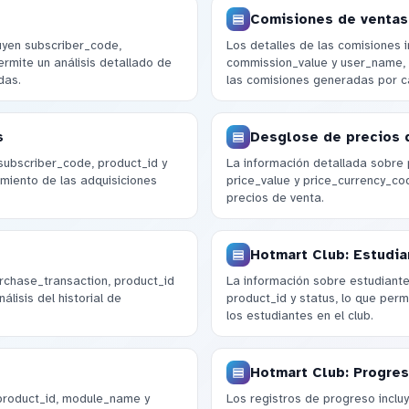
Comisiones de ventas
luyen subscriber_code,
Los detalles de las comisiones i
ermite un análisis detallado de
commission_value y user_name, 
das.
las comisiones generadas por c
s
Desglose de precios 
subscriber_code, product_id y
La información detallada sobre p
imiento de las adquisiciones
price_value y price_currency_code
precios de venta.
Hotmart Club: Estudia
urchase_transaction, product_id
La información sobre estudiante
álisis del historial de
product_id y status, lo que per
los estudiantes en el club.
Hotmart Club: Progres
product_id, module_name y
Los registros de progreso inclu