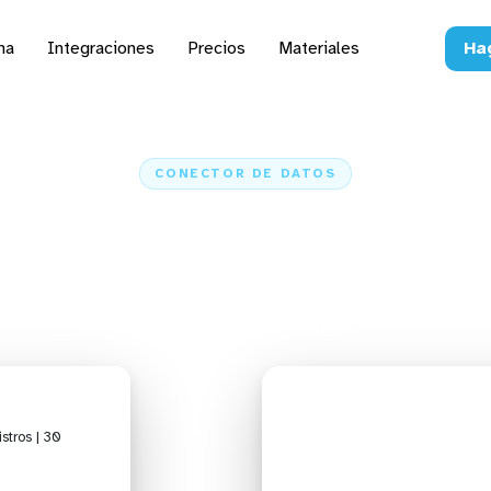
na
Integraciones
Precios
Materiales
Ha
CONECTOR DE DATOS
 datos de Hotmart a IA,
hojas de cálculo y ETL
Inicio
Conectores
Hotmart
stros | 30