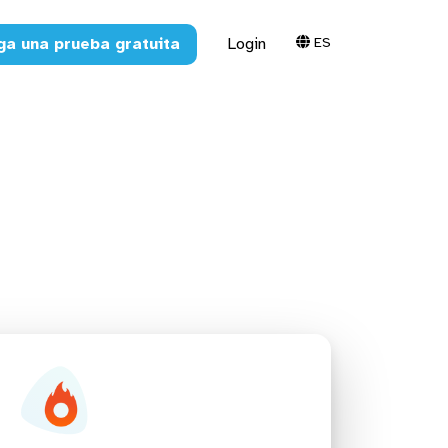
ES
ga una prueba gratuita
Login
 reportes,